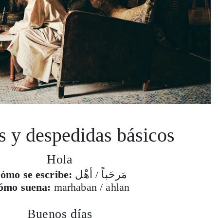
s y despedidas básicos
Hola
ómo se escribe:
مَرحَباً / أهْل
ómo suena:
marhaban / ahlan
Buenos días