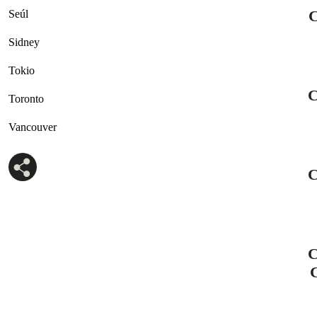
C
Seúl
Sidney
Tokio
C
Toronto
Vancouver
C
C