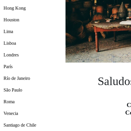
Hong Kong
Houston
Lima
Lisboa
Londres
París
Saludo
Río de Janeiro
São Paulo
Roma
C
C
Venecia
Santiago de Chile