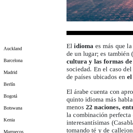
El
idioma
es más que la 
Auckland
de un lugar; es también 
cultura y las formas de
Barcelona
sociedad. En el caso del
Madrid
de países ubicados en
el
Berlín
El árabe cuenta con ap
Bogotá
quinto idioma más hablad
menos
22 naciones, ent
Botswana
la combinación perfecta 
Kenia
interesantísimas (Casabl
tomando té y de callejon
Marruecos