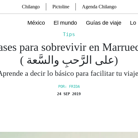
Chilango
Pictoline
Agenda Chilango
México
El mundo
Guías de viaje
Lo 
Tips
ases para sobrevivir en Marrue
( على الرَّحبِ والسَّعة)
Aprende a decir lo básico para facilitar tu viaje
POR: FRIDA
24 SEP 2019