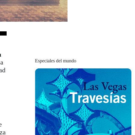
a
Especiales del mundo
na
dad
s
e
eza