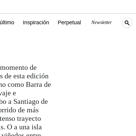
último
Inspiración
Perpetual
Newsletter
l momento de
as de esta edición
tino como Barra de
vaje e
bo a Santiago de
orrido de más
tenso trayecto
s. O a una isla
e viñedos entre