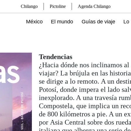
Chilango
Pictoline
Agenda Chilango
México
El mundo
Guías de viaje
Lo 
Tendencias
¿Hacia dónde nos inclinamos a
viajar? La brújula en las histori
se dirige a lo remoto. A un des
Potosí, donde impera el lado sal
inexplorado. A una travesía rum
Compostela, que implica un rec
de 800 kilómetros a pie. A un ex
por Asia Central sobre dos rueda
italiana que alberga una serie d