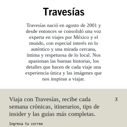
Travesías nació en agosto de 2001 y
desde entonces se consolidó una voz
experta en viajes por México y el
mundo, con especial interés en lo
auténtico y una mirada cercana,
íntima y respetuosa de lo local. Nos
apasionan las buenas historias, los
detalles que hacen de cada viaje una
experiencia única y las imágenes que
nos inspiran a viajar.
Viaja con Travesías, recibe cada
©2026 DERECHOS RESERVADOS.
X
TRAVESÍAS ES UNA MARCA REGISTRADA
.
semana crónicas, itinerarios, tips de
AVISO DE PRIVACIDAD
insider y las guías más completas.
TÉRMINOS Y CONDICIONES