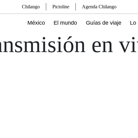
Chilango
Pictoline
Agenda Chilango
México
El mundo
Guías de viaje
Lo 
ansmisión en v