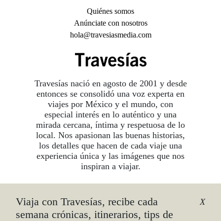
Quiénes somos
Anúnciate con nosotros
hola@travesiasmedia.com
Travesías nació en agosto de 2001 y desde
entonces se consolidó una voz experta en
viajes por México y el mundo, con
especial interés en lo auténtico y una
mirada cercana, íntima y respetuosa de lo
local. Nos apasionan las buenas historias,
los detalles que hacen de cada viaje una
experiencia única y las imágenes que nos
inspiran a viajar.
Viaja con Travesías, recibe cada
©2026 DERECHOS RESERVADOS.
X
TRAVESÍAS ES UNA MARCA REGISTRADA
.
semana crónicas, itinerarios, tips de
AVISO DE PRIVACIDAD