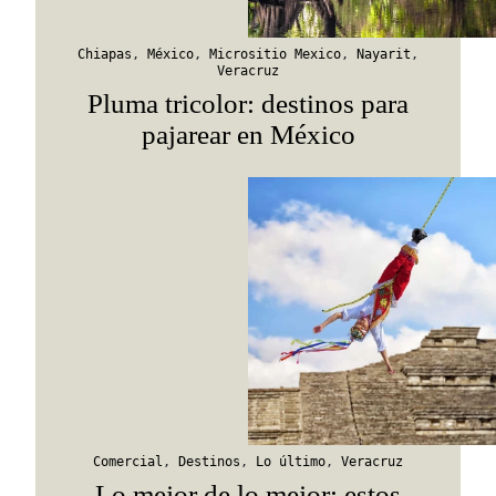
Chiapas
,
México
,
Micrositio Mexico
,
Nayarit
,
Veracruz
Pluma tricolor: destinos para
pajarear en México
Comercial
,
Destinos
,
Lo último
,
Veracruz
Lo mejor de lo mejor: estos