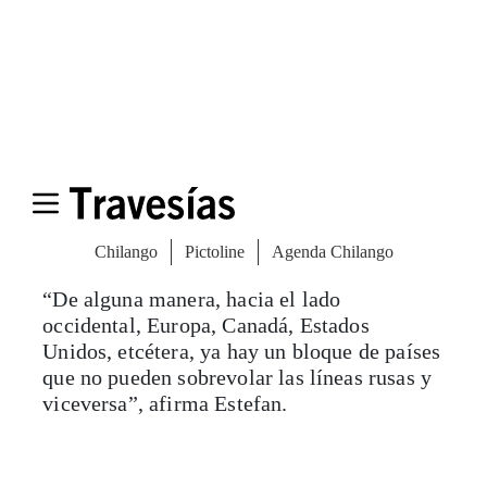
compañías de occidente es
sobrevolar países poco seguros,
como Siria o Irak, que pueden
generar preocupación en torno la
seguridad de los vuelos, o bien
tomar rutas que agreguen mucho
tiempo de vuelo”.
“De alguna manera, hacia el lado
occidental, Europa, Canadá, Estados
Unidos, etcétera, ya hay un bloque de países
que no pueden sobrevolar las líneas rusas y
viceversa”, afirma Estefan.