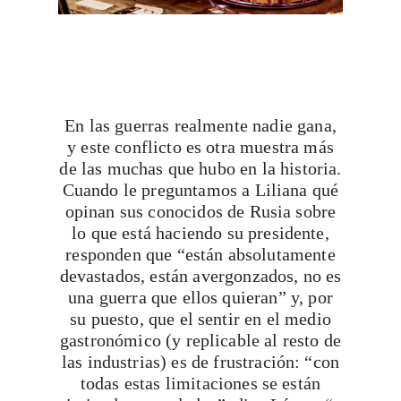
En las guerras realmente nadie gana,
Viaja con Travesías, recibe cada semana cróni
y este conflicto es otra muestra más
itinerarios, tips de insider y las guías más com
de las muchas que hubo en la historia.
Cuando le preguntamos a Liliana qué
opinan sus conocidos de Rusia sobre
lo que está haciendo su presidente,
Suscribirme
responden que “están absolutamente
devastados, están avergonzados, no es
una guerra que ellos quieran” y, por
su puesto, que el sentir en el medio
gastronómico (y replicable al resto de
las industrias) es de frustración: “con
todas estas limitaciones se están