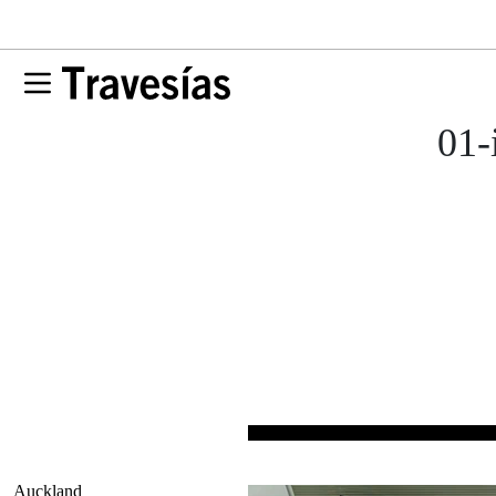
01-
Auckland