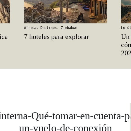
África
,
Destinos
,
Zimbabwe
Lo ú
ica
7 hoteles para explorar
Un 
cóm
20
interna-Qué-tomar-en-cuenta-p
un-vuelo-de-conexión