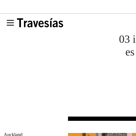
03 i
es
Auckland