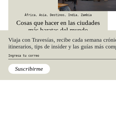
África
,
Asia
,
Destinos
,
India
,
Zambia
Cosas que hacer en las ciudades
más baratas del mundo
Quiénes somos
Anúnciate con nosotros
hola@travesiasmedia.com