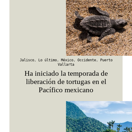
Suscribirme
Jalisco
,
Lo último
,
México
,
Occidente
,
Puerto
Vallarta
Ha iniciado la temporada de
liberación de tortugas en el
Pacífico mexicano