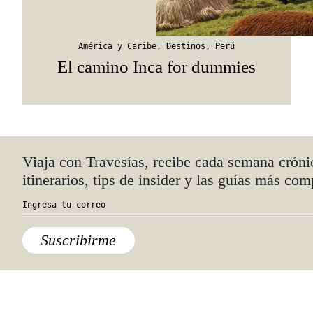
América y Caribe
,
Destinos
,
Perú
El camino Inca for dummies
Quiénes somos
Anúnciate con nosotros
hola@travesiasmedia.com
Travesías nació en agosto de 2001 y desde