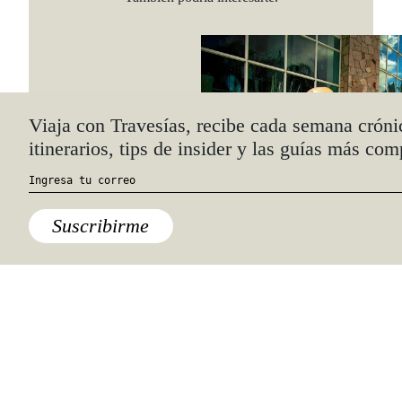
Comida
,
Lo último
Tequila Cocktail Week: la
celebración del día nacional del
tequila