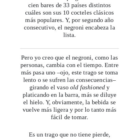
cien bares de 33 países distintos
cuáles son sus 10 cocteles clásicos
más populares. Y, por segundo año
consecutivo, el negroni encabeza la
lista.
Viaja con Travesías, recibe cada semana cróni
itinerarios, tips de insider y las guías más com
Pero yo creo que el negroni, como las
personas, cambia con el tiempo. Entre
Suscribirme
más pasa uno –ojo, este trago se toma
lento o se sufren las consecuencias–
girando el vaso
old fashioned
y
platicando en la barra, más se diluye
el hielo. Y, obviamente, la bebida se
vuelve más ligera y por lo tanto más
fácil de tomar.
Es un trago que no tiene pierde,