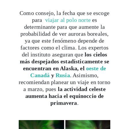
para
viajar al polo norte
es
determinante para que aumente la
Viaja con Travesías, recibe cada semana cróni
probabilidad de ver auroras boreales,
itinerarios, tips de insider y las guías más com
ya que este fenómeno depende de
factores como el clima. Los expertos
del instituto aseguran que
los cielos
más despejados estadísticamente se
Suscribirme
encuentran en Alaska, el
oeste de
Canadá
y
Rusia
. Asimismo,
recomiendan planear un viaje en torno
a marzo, pues
la actividad celeste
aumenta hacia el equinoccio de
primavera
.