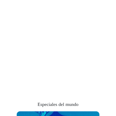
También te recomendamos:
Estos son los eventos astronómicos
que sucederán este 2020
f
Alaska desde altamar
f
El invierno continúa… todavía restan
32 frentes fríos en México
AURORAS BOREALES
INVIERNO
Compartir
Especiales del mundo