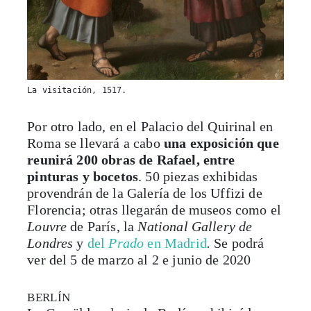
La visitación, 1517.
Por otro lado, en el Palacio del Quirinal en
Roma se llevará a cabo
una exposición que
reunirá 200 obras de Rafael, entre
pinturas y bocetos
. 50 piezas exhibidas
provendrán de la Galería de los Uffizi de
Florencia; otras llegarán de museos como el
Louvre
de París, la
National Gallery de
Londres
y
del
Prado
en Madrid
.
Se podrá
ver del 5 de marzo al 2 e junio de 2020
BERLÍN
La Gemäldegalerie de Berlín exhibirá las
famosas
vírgenes pintadas por Rafael; sus