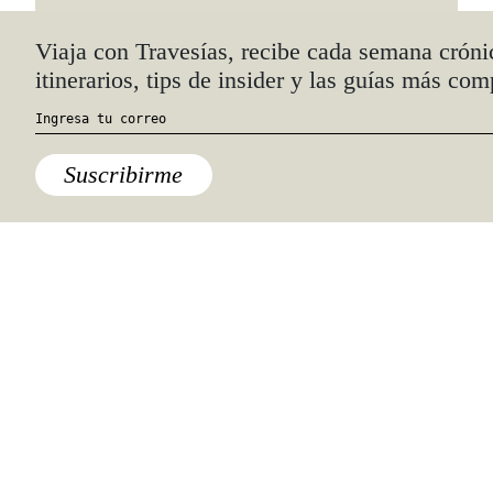
Quiénes somos
Anúnciate con nosotros
hola@travesiasmedia.com
Travesías nació en agosto de 2001 y desde
entonces se consolidó una voz experta en
viajes por México y el mundo, con
especial interés en lo auténtico y una
mirada cercana, íntima y respetuosa de lo
local. Nos apasionan las buenas historias,