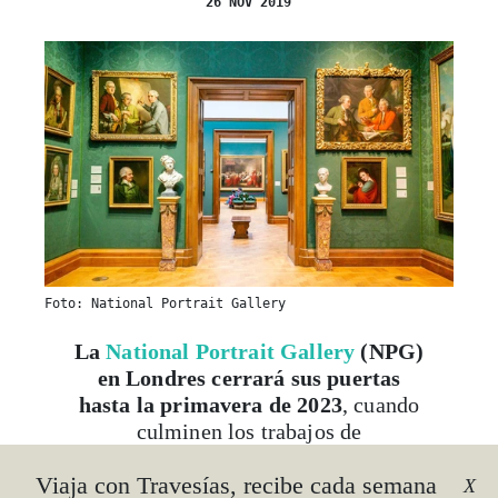
26 NOV 2019
Foto: National Portrait Gallery
La
National Portrait Gallery
(NPG)
en Londres cerrará sus puertas
hasta la primavera de 2023
, cuando
culminen los trabajos de
remodelación, cargo de
Jamie Fobert
Viaja con Travesías, recibe cada semana
Architects. Se trata de una
renovación
X