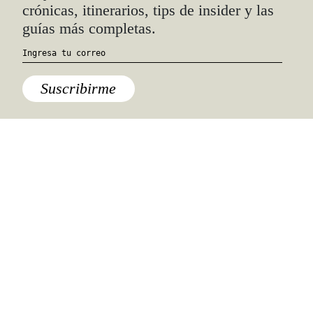
en todo el edificio a través de la cual
crónicas, itinerarios, tips de insider y las
se harán
nuevos espacios públicos,
guías más completas.
una entrada de visitantes más
acogedora, un patio y un Centro de
Aprendizaje de última generación.
Suscribirme
Además el ala este, que fue parte de la
construcción original de 1896, se
reabrirá al público. Eso significa que
el espacio, que actualmente funciona
como oficina, se transformará en una
multitud de salas iluminadas. De
igual manera, la planta baja y los
niveles del sótano serán renovados.
Todo esto,
para aprovechar al
máximo cada rincón del inmueble y
montar piezas perdidas u ocultas de
la
historia británica
que datan de