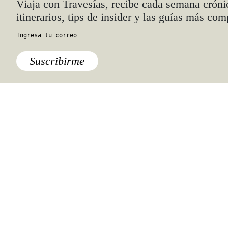
hola@travesiasmedia.com
Travesías nació en agosto de 2001 y desde
entonces se consolidó una voz experta en
viajes por México y el mundo, con
especial interés en lo auténtico y una
mirada cercana, íntima y respetuosa de lo
local. Nos apasionan las buenas historias,
los detalles que hacen de cada viaje una
experiencia única y las imágenes que nos
inspiran a viajar.
©2026 DERECHOS RESERVADOS.
TRAVESÍAS ES UNA MARCA REGISTRADA
.
AVISO DE PRIVACIDAD
TÉRMINOS Y CONDICIONES