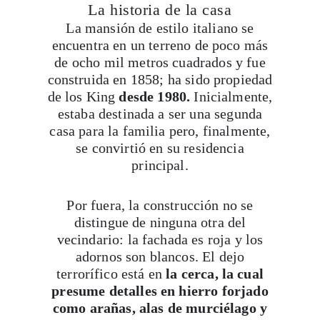
La historia de la casa
Viaja con Travesías, recibe cada semana cróni
La mansión de estilo italiano se
itinerarios, tips de insider y las guías más com
encuentra en un terreno de poco más
de ocho mil metros cuadrados y fue
construida en 1858; ha sido propiedad
de los King
desde 1980.
Inicialmente,
Suscribirme
estaba destinada a ser una segunda
casa para la familia pero, finalmente,
se convirtió en su residencia
principal.
Por fuera, la construcción no se
distingue de ninguna otra del
vecindario: la fachada es roja y los
adornos son blancos. El dejo
terrorífico está en
la cerca, la cual
presume detalles en hierro forjado
como arañas, alas de murciélago y