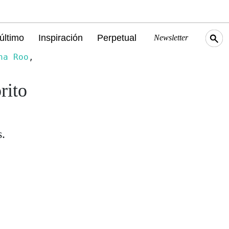
último
Inspiración
Perpetual
Newsletter
na Roo
,
rito
s.