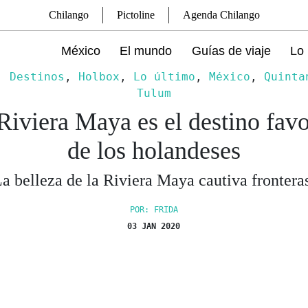
Chilango
Pictoline
Agenda Chilango
México
El mundo
Guías de viaje
Lo 
,
Destinos
,
Holbox
,
Lo último
,
México
,
Quinta
Tulum
Riviera Maya es el destino favo
de los holandeses
a belleza de la Riviera Maya cautiva frontera
POR: FRIDA
03 JAN 2020