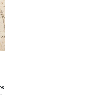
s
os
lo