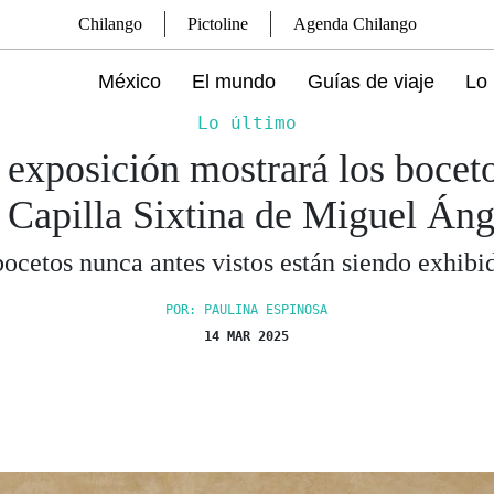
Chilango
Pictoline
Agenda Chilango
México
El mundo
Guías de viaje
Lo 
Lo último
 exposición mostrará los bocet
a Capilla Sixtina de Miguel Áng
bocetos nunca antes vistos están siendo exhibi
POR: PAULINA ESPINOSA
14 MAR 2025