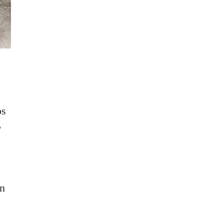
os
,
en