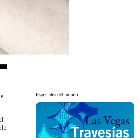
Especiales del mundo
de
el
ble