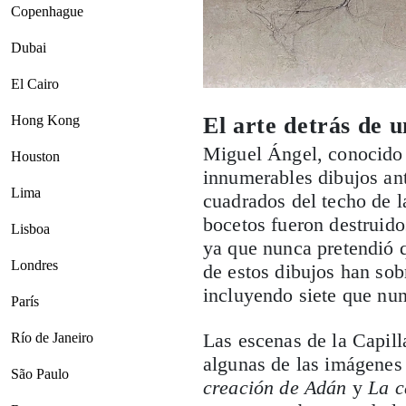
Copenhague
Dubai
El Cairo
El arte detrás de 
Hong Kong
Miguel Ángel, conocido p
Houston
innumerables dibujos ant
Lima
cuadrados del techo de l
bocetos fueron destruido
Lisboa
ya que nunca pretendió q
Londres
de estos dibujos han sob
incluyendo siete que nu
París
Las escenas de la Capill
Río de Janeiro
algunas de las imágenes
São Paulo
creación de Adán
y
La c