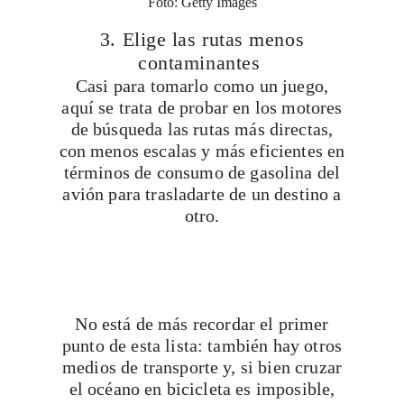
Foto: Getty Images
3. Elige las rutas menos
contaminantes
Casi para tomarlo como un juego,
aquí se trata de probar en los motores
de búsqueda las rutas más directas,
con menos escalas y más eficientes en
términos de consumo de gasolina del
avión para trasladarte de un destino a
otro.
Viaja con Travesías, recibe cada semana crónica
tips de insider y las guías más completas.
No está de más recordar el primer
punto de esta lista: también hay otros
medios de transporte y, si bien cruzar
el océano en bicicleta es imposible,
Suscribirme