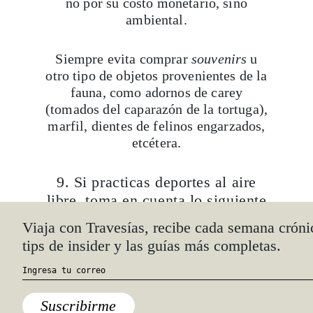
no por su costo monetario, sino
ambiental.
Siempre evita comprar
souvenirs
u
otro tipo de objetos provenientes de la
fauna, como adornos de carey
(tomados del caparazón de la tortuga),
marfil, dientes de felinos engarzados,
etcétera.
9. Si practicas deportes al aire
libre, toma en cuenta lo siguiente
Respeta las rutas de senderismo
trazadas; evita recolectar piedras,
conchas y cualquier otro tipo de
elemento del lugar; evita caminar o
bucear en zonas donde los animales se
encuentren en temporada de