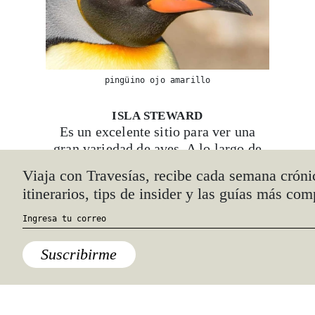
pingüino ojo amarillo
ISLA STEWARD
Es un excelente sitio para ver una
gran variedad de aves. A lo largo de
su línea costera es posible admirar
Viaja con Travesías, recibe cada semana cróni
colonias de pingüinos azules y unos
itinerarios, tips de insider y las guías más com
cuantos de ojo amarillo.
Suscribirme