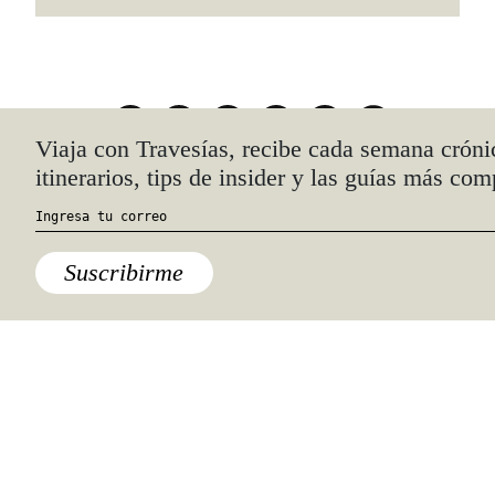
Quiénes somos
Anúnciate con nosotros
hola@travesiasmedia.com
Travesías nació en agosto de 2001 y desde
entonces se consolidó una voz experta en
viajes por México y el mundo, con
especial interés en lo auténtico y una
mirada cercana, íntima y respetuosa de lo
local. Nos apasionan las buenas historias,
los detalles que hacen de cada viaje una