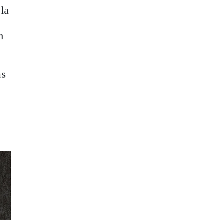
 la
n
as