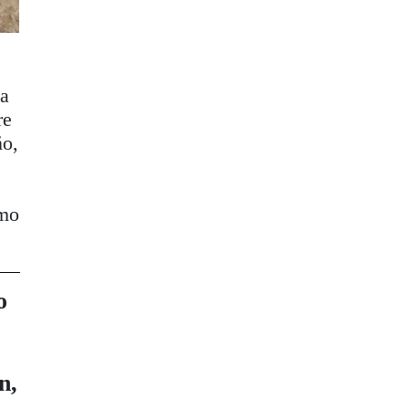
ja
re
ño,
omo
o
n,