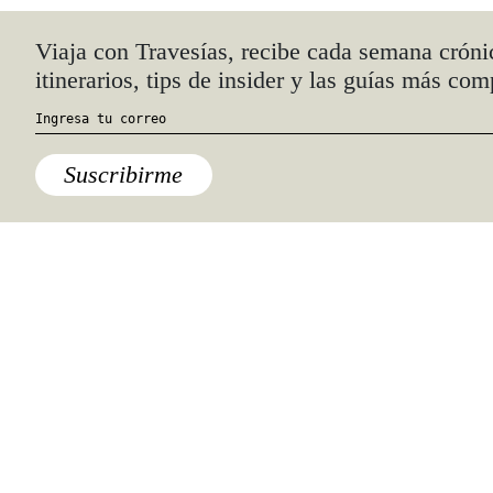
Quiénes somos
Anúnciate con nosotros
hola@travesiasmedia.com
Travesías nació en agosto de 2001 y desde
entonces se consolidó una voz experta en
viajes por México y el mundo, con
especial interés en lo auténtico y una
mirada cercana, íntima y respetuosa de lo
local. Nos apasionan las buenas historias,
los detalles que hacen de cada viaje una
experiencia única y las imágenes que nos