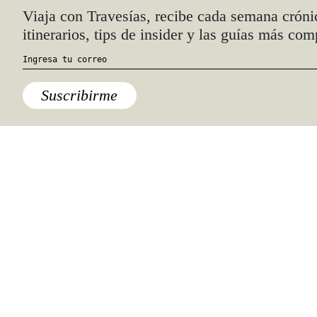
Quiénes somos
Anúnciate con nosotros
hola@travesiasmedia.com
Travesías nació en agosto de 2001 y desde
entonces se consolidó una voz experta en
viajes por México y el mundo, con
especial interés en lo auténtico y una
mirada cercana, íntima y respetuosa de lo
local. Nos apasionan las buenas historias,
los detalles que hacen de cada viaje una
experiencia única y las imágenes que nos
inspiran a viajar.