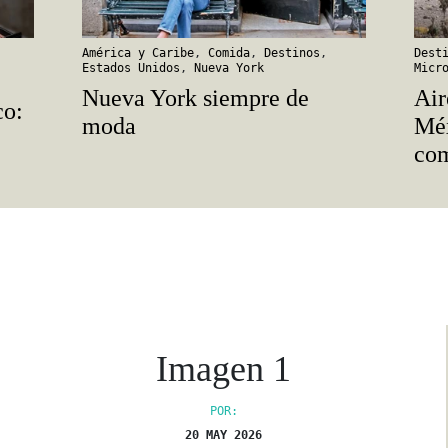
América y Caribe
,
Comida
,
Destinos
,
Dest
Estados Unidos
,
Nueva York
Micr
Nueva York siempre de
Air
co:
moda
Méx
com
Imagen 1
POR:
20 MAY 2026