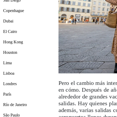
San Diego
Copenhague
Dubai
El Cairo
Hong Kong
Houston
Lima
Lisboa
Pero el cambio más inte
Londres
en cómo. Después de año
París
alrededor de grandes vac
salidas. Hay quienes plan
Río de Janeiro
además, varias salidas co
São Paulo
aeropuertos llenos duran