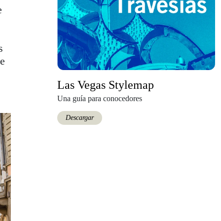
e
e
s
de
Las Vegas Stylemap
Una guía para conocedores
Descargar