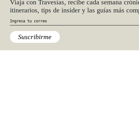
Quiénes somos
Anúnciate con nosotros
hola@travesiasmedia.com
Travesías nació en agosto de 2001 y desde
entonces se consolidó una voz experta en
viajes por México y el mundo, con
especial interés en lo auténtico y una
mirada cercana, íntima y respetuosa de lo
local. Nos apasionan las buenas historias,
los detalles que hacen de cada viaje una
experiencia única y las imágenes que nos
inspiran a viajar.