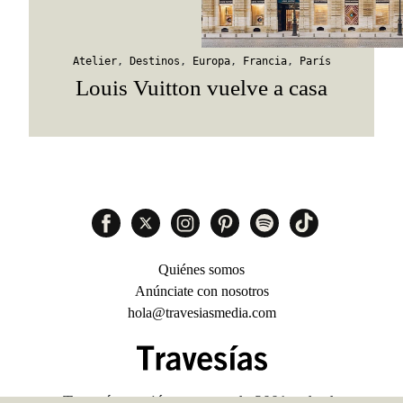
Atelier
,
Destinos
,
Europa
,
Francia
,
París
Louis Vuitton vuelve a casa
Quiénes somos
Anúnciate con nosotros
hola@travesiasmedia.com
Travesías nació en agosto de 2001 y desde