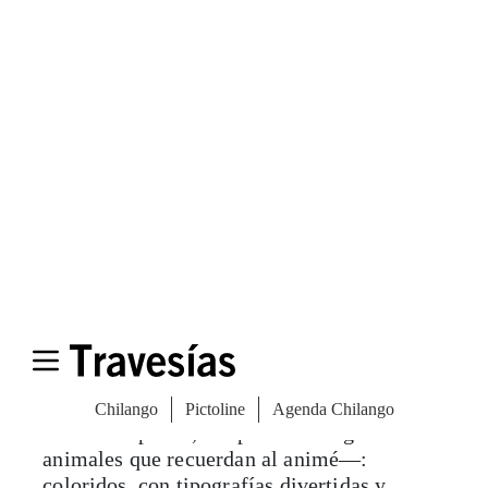
el veneno de abejas y su ciclo de renovación
de productos, muy corto.
Por lo anterior, detrás de cada fórmula hay
una exhaustiva investigación que fusiona
los ingredientes de oriente con los de
occidente. Además, todos los resultados se
enfocan en mantenerse a largo plazo y que
no dependan del uso de un producto
específico, sino en una rutina simple.
Si este es tu primer encuentro con productos
de belleza coreana, seguro encontrarás que
los empaques son distintos a todo lo que
habías visto antes —la propia tienda es de
color rosa pastel, lámparas con figuras de
animales que recuerdan al animé—:
coloridos, con tipografías divertidas y