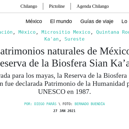
Chilango
Pictoline
Agenda Chilango
México
El mundo
Guías de viaje
Lo 
ación
,
México
,
Micrositio Mexico
,
Quintana Ro
Ka'an
,
Sureste
atrimonios naturales de Méxic
eserva de la Biosfera Sian Ka’
ada para los mayas, la Reserva de la Biosfera
n fue declarada Patrimonio de la Humanidad p
UNESCO en 1987.
POR: DIEGO PARÁS
\ FOTO:
BERNADO BUENDÍA
27 JAN 2021