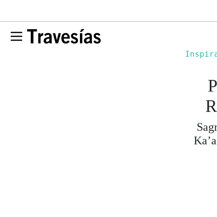
Inspir
P
R
Sagr
Ka’a