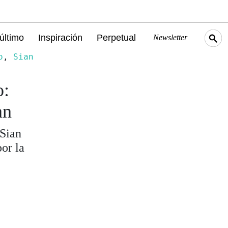
último
Inspiración
Perpetual
Newsletter
o
,
Sian
o:
an
 Sian
or la