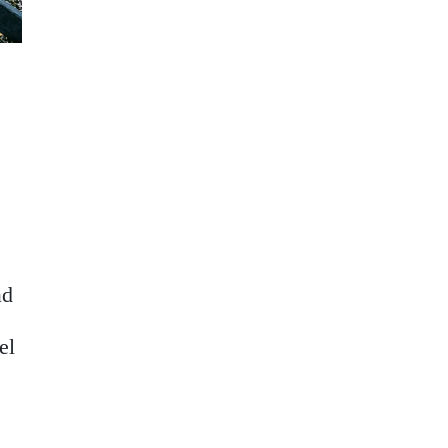
ad
el
u