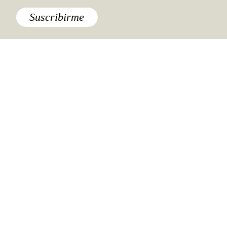
Suscribirme
Lo último
Da Vinci más allá de sus
pinturas, ¿dónde ver sus obras
arquitectónicas?