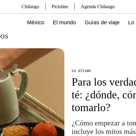
Chilango
Pictoline
Agenda Chilango
México
El mundo
Guías de viaje
Lo 
ros
Lo último
Para los verda
té: ¿dónde, c
tomarlo?
¿Cómo empezar a toma
incluye los mitos más 