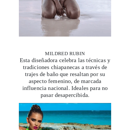
Viaja con Travesías, recibe cada semana cróni
itinerarios, tips de insider y las guías más com
MILDRED RUBIN
Esta diseñadora celebra las técnicas y
tradiciones chiapanecas a través de
trajes de baño que resaltan por su
Suscribirme
aspecto femenino, de marcada
influencia nacional. Ideales para no
pasar desapercibida.