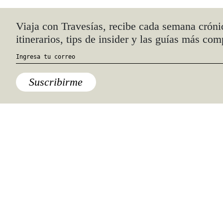
Quiénes somos
Anúnciate con nosotros
hola@travesiasmedia.com
Travesías nació en agosto de 2001 y desde
entonces se consolidó una voz experta en
viajes por México y el mundo, con
especial interés en lo auténtico y una
mirada cercana, íntima y respetuosa de lo
local. Nos apasionan las buenas historias,
los detalles que hacen de cada viaje una
experiencia única y las imágenes que nos
inspiran a viajar.