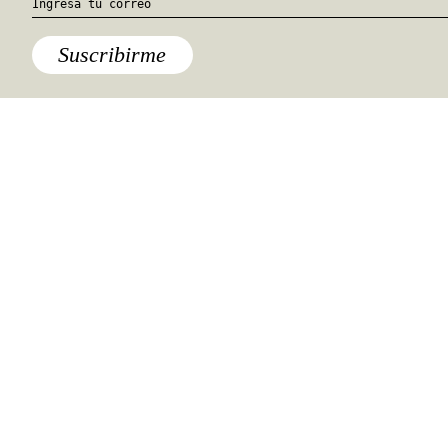
Suscribirme
Lo último
3 cruceros ideales para “solo
travelers”