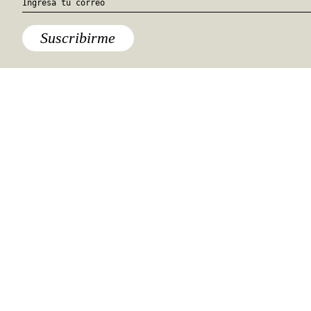
Suscribirme
Destinos
,
Europa
,
Lo último
No es un ave: son los aviones
sostenibles del futuro