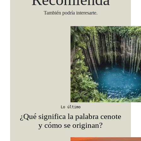
También podría interesarte.
Viaja con Travesías, recibe cada semana cróni
itinerarios, tips de insider y las guías más com
Lo último
Suscribirme
¿Qué significa la palabra cenote
y cómo se originan?