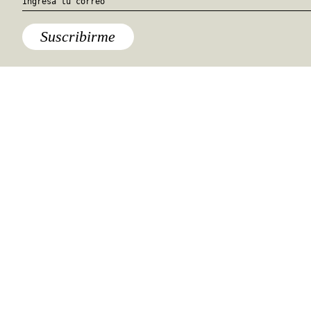
Anúnciate con nosotros
hola@travesiasmedia.com
Travesías nació en agosto de 2001 y desde
entonces se consolidó una voz experta en
viajes por México y el mundo, con
especial interés en lo auténtico y una
mirada cercana, íntima y respetuosa de lo
local. Nos apasionan las buenas historias,
los detalles que hacen de cada viaje una
experiencia única y las imágenes que nos
inspiran a viajar.
©2026 DERECHOS RESERVADOS.
TRAVESÍAS ES UNA MARCA REGISTRADA
.
AVISO DE PRIVACIDAD