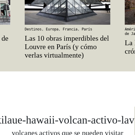
Destinos
,
Europa
,
Francia
,
París
Amér
de J
 de
Las 10 obras imperdibles del
La 
Louvre en París (y cómo
cró
verlas virtualmente)
kilaue-hawaii-volcan-activo-lav
volcanes activos que se pueden visitar