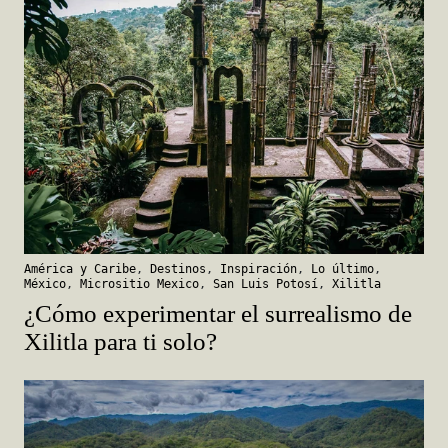
América y Caribe
,
Destinos
,
Inspiración
,
Lo último
,
México
,
Micrositio Mexico
,
San Luis Potosí
,
Xilitla
¿Cómo experimentar el surrealismo de
Xilitla para ti solo?