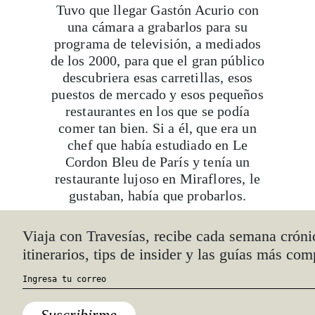
Tuvo que llegar Gastón Acurio con
una cámara a grabarlos para su
programa de televisión, a mediados
de los 2000, para que el gran público
descubriera esas carretillas, esos
puestos de mercado y esos pequeños
restaurantes en los que se podía
comer tan bien. Si a él, que era un
chef que había estudiado en Le
Cordon Bleu de París y tenía un
restaurante lujoso en Miraflores, le
gustaban, había que probarlos.
Hoy, comer en mercados y en
Viaja con Travesías, recibe cada semana cróni
huariques no sólo es lo más normal
itinerarios, tips de insider y las guías más com
del mundo sino que se diría que está
muy bien visto. Todos los fines de
semana, masas de limeños invaden
Suscribirme