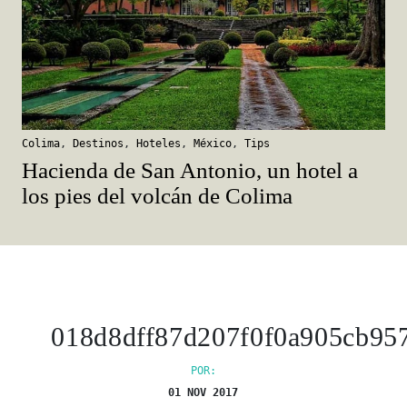
Colima
,
Destinos
,
Hoteles
,
México
,
Tips
Hacienda de San Antonio, un hotel a
los pies del volcán de Colima
018d8dff87d207f0f0a905cb9
POR:
01 NOV 2017