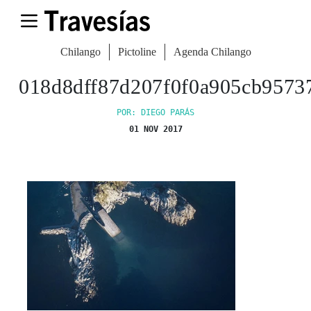
Chilango
Pictoline
Agenda Chilango
018d8dff87d207f0f0a905cb957
POR: DIEGO PARÁS
01 NOV 2017