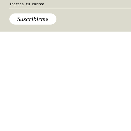
Suscribirme
Lo último
El norte de México en su
máximo esplendor: Un road trip
en la GWM Haval H6 Híbrida