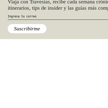
Quiénes somos
Anúnciate con nosotros
hola@travesiasmedia.com
Travesías nació en agosto de 2001 y desde
entonces se consolidó una voz experta en
viajes por México y el mundo, con
especial interés en lo auténtico y una
mirada cercana, íntima y respetuosa de lo
local. Nos apasionan las buenas historias,
los detalles que hacen de cada viaje una
experiencia única y las imágenes que nos
inspiran a viajar.