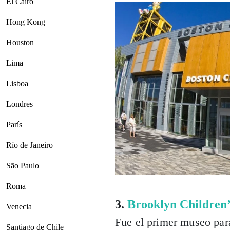
El Cairo
Hong Kong
Houston
Lima
Lisboa
Londres
París
Río de Janeiro
São Paulo
Roma
3.
Brooklyn Children
Venecia
Fue el primer museo par
Santiago de Chile