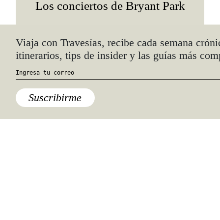
Los conciertos de Bryant Park
Quiénes somos
Anúnciate con nosotros
hola@travesiasmedia.com
Travesías nació en agosto de 2001 y desde
entonces se consolidó una voz experta en
viajes por México y el mundo, con
especial interés en lo auténtico y una
mirada cercana, íntima y respetuosa de lo