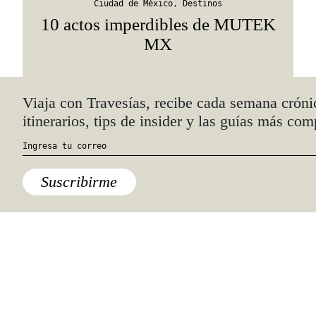
Ciudad de México
,
Destinos
10 actos imperdibles de MUTEK
MX
Quiénes somos
Anúnciate con nosotros
hola@travesiasmedia.com
Travesías nació en agosto de 2001 y desde
entonces se consolidó una voz experta en