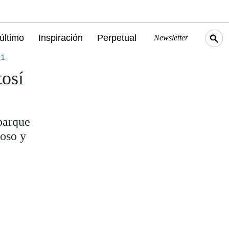
último
Inspiración
Perpetual
Newsletter
sí
osí
parque
ñoso y