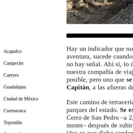
Hay un indicador que no
Acapulco
aventura, sucede cuando
no hay señal. Ahí sí, lo
Campeche
nuestra compañía de via
Careyes
posible, pero uno que
se
Capitán
, a las afueras 
Guadalajara
Ciudad de México
Este camino de terracerí
parques del estado.
Se e
Cuernavaca
Cerro de San Pedro –a 2
Tepoztlán
msnm– después de subir 
idea es que dicho sender