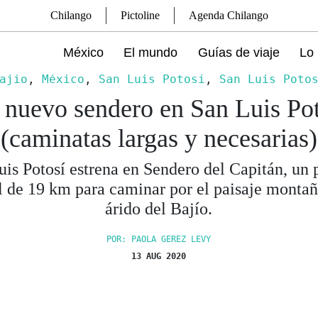
Chilango
Pictoline
Agenda Chilango
México
El mundo
Guías de viaje
Lo 
ajío
,
México
,
San Luis Potosí
,
San Luis Poto
 nuevo sendero en San Luis Pot
(caminatas largas y necesarias)
uis Potosí estrena en Sendero del Capitán, un 
l de 19 km para caminar por el paisaje monta
árido del Bajío.
POR: PAOLA GEREZ LEVY
13 AUG 2020