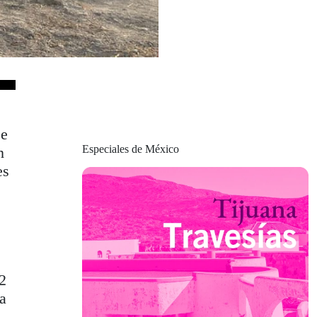
ue
Especiales de México
n
es
2
La