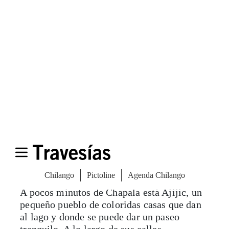
encontrar reminiscencias de un pasado
colonial. Una caminata por su malecón,
rodeado de puestos de artesanías y comida,
es obligada para probar charales o
membrillo, ambos típicos de la región.
En el muelle puedes encontrar servicios de
lanchas que te lleven a otros lugares dentro
del lago, como la Isla de los Alacranes: un
lugar sagrado para la comunidad huichol de
la zona, donde se pueden conseguir vistas
privilegiadas del lago y las montañas que lo
rodean.
A pocos minutos de Chapala está Ajijic, un
pequeño pueblo de coloridas casas que dan
al lago y donde se puede dar un paseo
tranquilo. A lo largo de sus calles