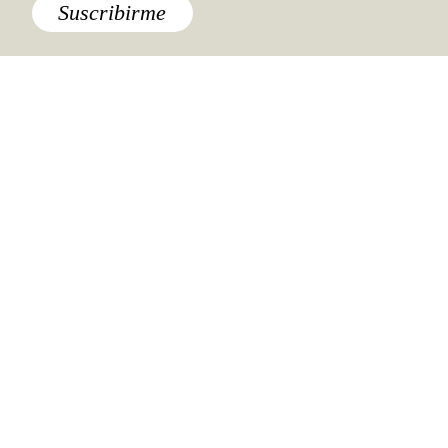
Suscribirme
Asia
,
Destinos
Mongolia: el destino secreto de
Asia
Lo último
,
México
Registro Condesa: 20 años de
diseño en la Condesa llegan a