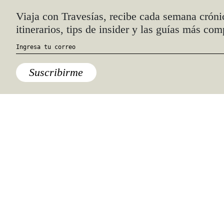
Quiénes somos
Anúnciate con nosotros
hola@travesiasmedia.com
Travesías nació en agosto de 2001 y desde
entonces se consolidó una voz experta en
viajes por México y el mundo, con
especial interés en lo auténtico y una
mirada cercana, íntima y respetuosa de lo
local. Nos apasionan las buenas historias,
los detalles que hacen de cada viaje una
experiencia única y las imágenes que nos