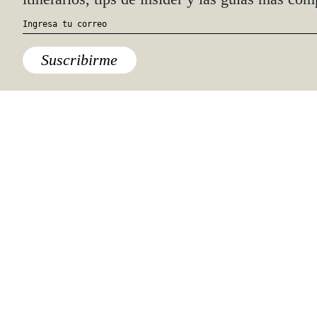
Suscribirme
Lo último
¿Con ganas de Los Cabos este
verano? Elige la exclusividad de
Nobu Hotel Los Cabos