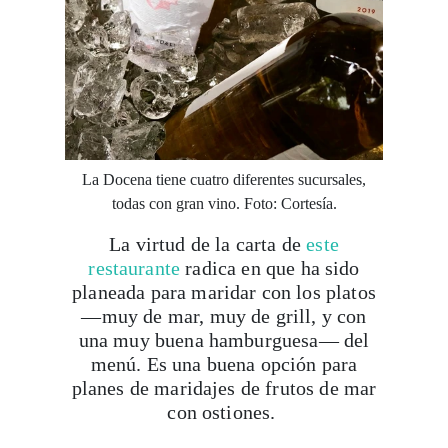
La Docena tiene cuatro diferentes sucursales,
todas con gran vino. Foto: Cortesía.
La virtud de la carta de
este
restaurante
radica en que ha sido
planeada para maridar con los platos
—muy de mar, muy de grill, y con
una muy buena hamburguesa— del
menú. Es una buena opción para
Viaja con Travesías, recibe cada semana cróni
planes de maridajes de frutos de mar
itinerarios, tips de insider y las guías más com
con ostiones.
TRIPA BISTRO
Suscribirme